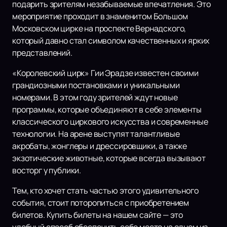
подарить зрителям незабываемые впечатления. Это
мероприятие проходит в знаменитом Большом
Московском цирке на проспекте Вернадского,
который давно стал символом качественных и ярких
представлений.
«Королевский цирк» Гии Эрадзе известен своими
грандиозными постановками и уникальными
номерами. В этом году зрителей ждут новые
программы, которые объединяют в себе элементы
классического циркового искусства и современные
технологии. На арене выступят талантливые
акробаты, жонглеры и дрессировщики, а также
экзотические животные, которые всегда вызывают
восторг у публики.
Тем, кто хочет стать частью этого удивительного
события, стоит поторопиться с приобретением
билетов. Купить билеты на нашем сайте — это