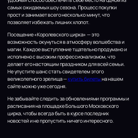
удобный способ обеспечить себе место на одном из
самых ожидаемых шоу сезона. Процесс покупки
прост и занимает всего несколько минут, что
позволяет избежать лишних хлопот.
Посещение «Королевского цирка» — это
возможность окунуться в атмосферу волшебства и
магии. Каждое выступление тщательно продумано и
исполнено с высоким профессионализмом, что
делает его настоящим праздником для всей семьи.
Не упустите шанс стать свидетелем этого
великолепного зрелища —
купить билеты
на нашем
сайте можно уже сегодня.
Не забывайте следить за обновлениями программы и
расписания на площадке Большого Московского
цирка, чтобы всегда быть в курсе последних
новостей и не пропустить ничего интересного.