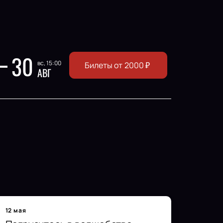
30
вс, 15:00
Билеты от
2000
₽
АВГ
12 мая