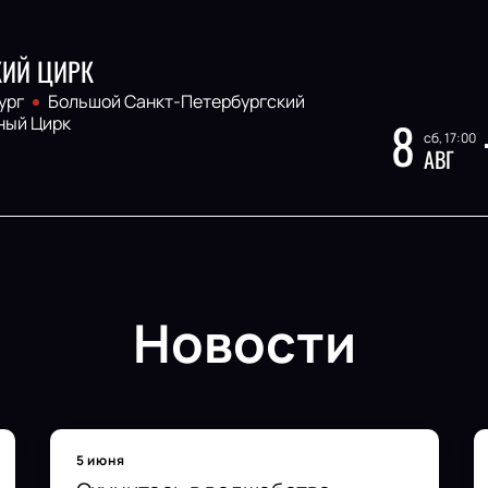
КИЙ ЦИРК
ург
Большой Cанкт-Петербургский
8
ный Цирк
сб, 17:00
АВГ
Новости
5 июня