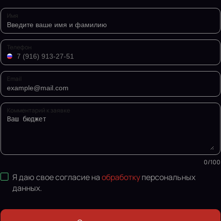
Имя
Телефон
Email
Комментарий к заявке
0
/
100
Я даю свое согласие на
обработку
персональных
данных
.