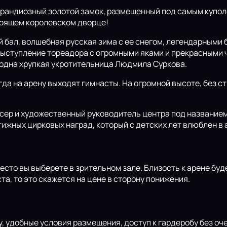
грандиозный золотой замок, размещенный под самым купол
стоящем королевском дворце!
 бал, волшебная русская зима с ее снегом, легендарными
выступление тореадора с огромными яками и прекрасными
и одна хрупкая укротительница Людмила Суркова.
гда на арену выходят гимнасты. На огромной высоте, без 
сер и художественный руководитель центра под названием
жных цирковых наград, который с детских лет влюблен в 
место вы выберете в зрительном зале. Близость к арене бу
а, то это скажется на цене в сторону понижения.
у, удобные условия размещения, доступ к гардеробу без оч