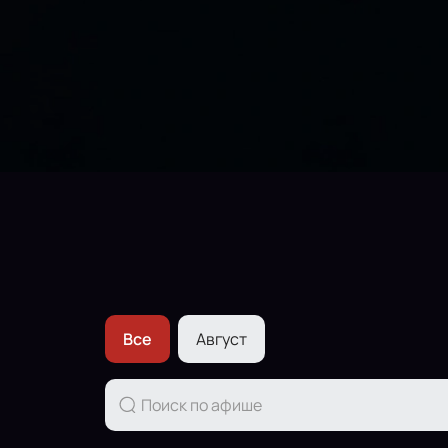
Все
Август