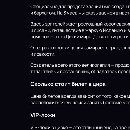
Специально для представления был создан 
и бархатом. На 3 часа мы оказываемся в на
Здесь зрителей ждет роскошный королевский
и лисами, путешествие в жаркую Испанию и 
номеров — это «Дикий мир». Девять тигров 
От страха и восхищения замирает сердце, ко
и ловкости.
Создатель всего этого великолепия — продю
талантливый постановщик, обладатель прести
Сколько стоит билет в цирк
Цена билетов всегда зависит от того, какое 
расположиться выше или занять боковые мест
VIP-ложи
VIP-ложи в цирке — это отличный вид на арен