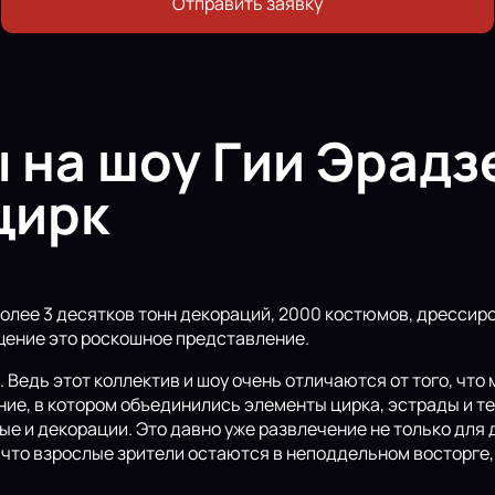
Отправить заявку
 на шоу Гии Эрадз
цирк
более 3 десятков тонн декораций, 2000 костюмов, дресси
ищение это роскошное представление.
 Ведь этот коллектив и шоу очень отличаются от того, что
ние, в котором объединились элементы цирка, эстрады и т
ые и декорации. Это давно уже развлечение не только для 
то взрослые зрители остаются в неподдельном восторге, п